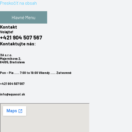
Preskočiť na obsah
Hlavné Menu
Kontakt
Volajte!
+421 904 507 567
Kontaktujte nás:
3A s.r.o.
Majerníkova 2,
84105, Bratislava
Pon - Pia ...... 7:00 to 19:00 Víkendy ...... Zatvorené
+421 904 507 567
info@aquasol.sk